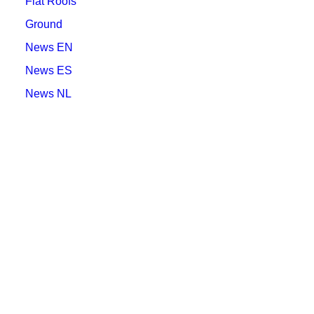
Flat Roofs
Ground
News EN
News ES
News NL
Somos una filial de una de las mayores empresas de
paneles solares de los Países Bajos. Este
conocimiento y experiencia nos permite ofrecer un