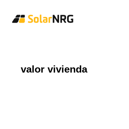
Particulares
Colectivos
Empresas
Instalaciones de Paneles Solares
Soluciones de Baterías
Sistema de Respaldo
Cargadores EV
Servicios desde la A a la Z
Mantenimiento
Paquete de servicios: Proveedor de energía
FAQs
Así es SolarNRG
valor vivienda
Equipo
Nuestros Socios
Trabaja con nosotros
Pedir presupuesto
Consultas generales