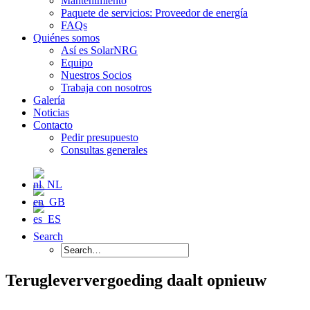
Mantenimiento
Paquete de servicios: Proveedor de energía
FAQs
Quiénes somos
Así es SolarNRG
Equipo
Nuestros Socios
Trabaja con nosotros
Galería
Noticias
Contacto
Pedir presupuesto
Consultas generales
Search
Terugleververgoeding daalt opnieuw