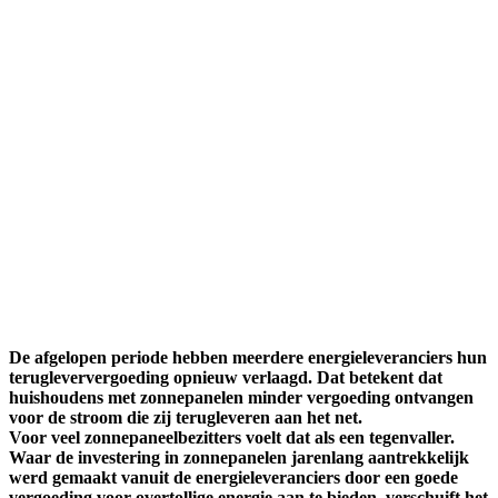
De afgelopen periode hebben meerdere energieleveranciers hun
terugleververgoeding opnieuw verlaagd. Dat betekent dat
huishoudens met zonnepanelen minder vergoeding ontvangen
voor de stroom die zij terugleveren aan het net.
Voor veel zonnepaneelbezitters voelt dat als een tegenvaller.
Waar de investering in zonnepanelen jarenlang aantrekkelijk
werd gemaakt vanuit de energieleveranciers door een goede
vergoeding voor overtollige energie aan te bieden, verschuift het