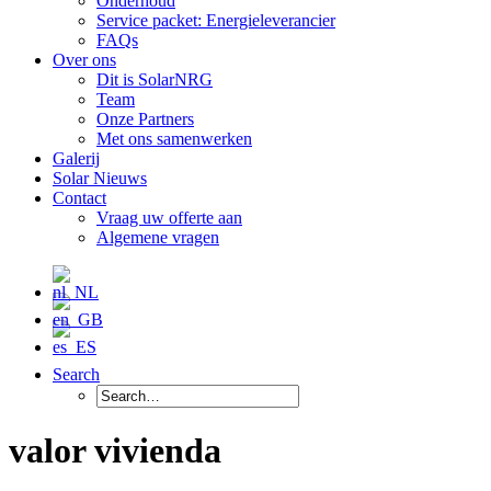
Onderhoud
Service packet: Energieleverancier
FAQs
Over ons
Dit is SolarNRG
Team
Onze Partners
Met ons samenwerken
Galerij
Solar Nieuws
Contact
Vraag uw offerte aan
Algemene vragen
Search
valor vivienda