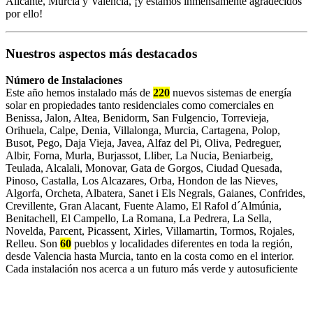
Alicante, Murcia y Valencia, ¡y estamos inmensamente agradecidos
por ello!
Nuestros aspectos más destacados
Número de Instalaciones
Este año hemos instalado más de
220
nuevos sistemas de energía
solar en propiedades tanto residenciales como comerciales en
Benissa, Jalon, Altea, Benidorm, San Fulgencio, Torrevieja,
Orihuela, Calpe, Denia, Villalonga, Murcia, Cartagena, Polop,
Busot, Pego, Daja Vieja, Javea, Alfaz del Pi, Oliva, Pedreguer,
Albir, Forna, Murla, Burjassot, Lliber, La Nucia, Beniarbeig,
Teulada, Alcalali, Monovar, Gata de Gorgos, Ciudad Quesada,
Pinoso, Castalla, Los Alcazares, Orba, Hondon de las Nieves,
Algorfa, Orcheta, Albatera, Sanet i Els Negrals, Gaianes, Confrides,
Crevillente, Gran Alacant, Fuente Alamo, El Rafol d´Almúnia,
Benitachell, El Campello, La Romana, La Pedrera, La Sella,
Novelda, Parcent, Picassent, Xirles, Villamartin, Tormos, Rojales,
Relleu. Son
60
pueblos y localidades diferentes en toda la región,
desde Valencia hasta Murcia, tanto en la costa como en el interior.
Cada instalación nos acerca a un futuro más verde y autosuficiente