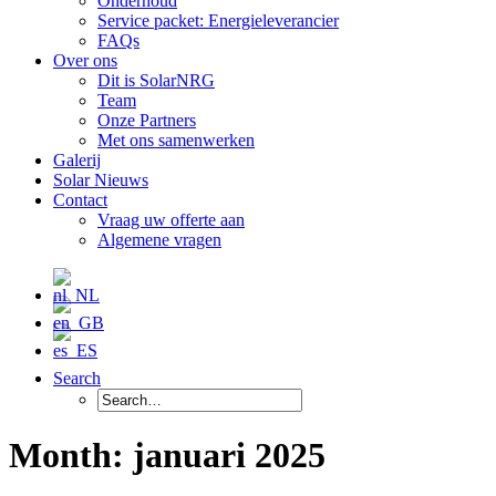
Onderhoud
Service packet: Energieleverancier
FAQs
Over ons
Dit is SolarNRG
Team
Onze Partners
Met ons samenwerken
Galerij
Solar Nieuws
Contact
Vraag uw offerte aan
Algemene vragen
Search
Month: januari 2025