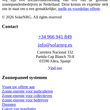
zonnepanelenbedrijven in Nederland. Deze kennis en expertise stelt
ons in staat om u een gemakkelijke,
snelle en voordelige offerte
.
© 2026 SolarNRG.
All rights reserved
Contact
+34 966 941 849
info@solarnrg.es
Carretera Nacional 332
Partida Cap Blanch 70-8
03590 Altea, Spanje
Vind ons
Zonnepaneel systemen
Vraag uw offerte aan
Zonne-energie voor particulieren
Zonne-energie voor collectieven
Zonne-energie voor bedrijven
Diensten
Galerij van installaties