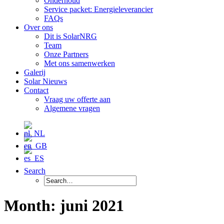
Onderhoud
Service packet: Energieleverancier
FAQs
Over ons
Dit is SolarNRG
Team
Onze Partners
Met ons samenwerken
Galerij
Solar Nieuws
Contact
Vraag uw offerte aan
Algemene vragen
Search
Month: juni 2021