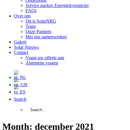
Onderhoud
Service packet: Energieleverancier
FAQs
Over ons
Dit is SolarNRG
Team
Onze Partners
Met ons samenwerken
Galerij
Solar Nieuws
Contact
Vraag uw offerte aan
Algemene vragen
Search
Month: december 2021