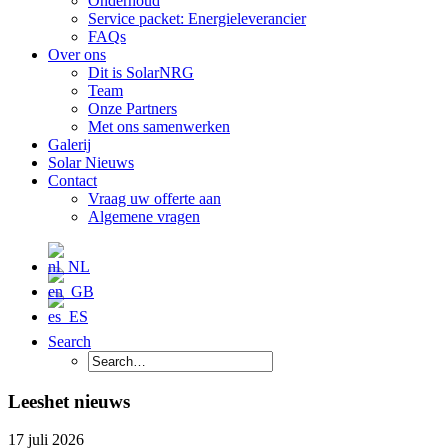
Onderhoud
Service packet: Energieleverancier
FAQs
Over ons
Dit is SolarNRG
Team
Onze Partners
Met ons samenwerken
Galerij
Solar Nieuws
Contact
Vraag uw offerte aan
Algemene vragen
Search
Lees
het nieuws
17 juli 2026