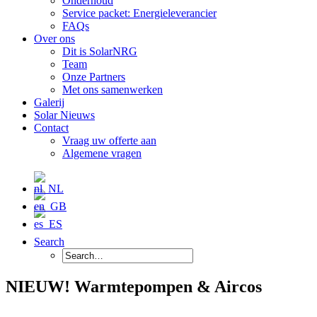
Onderhoud
Service packet: Energieleverancier
FAQs
Over ons
Dit is SolarNRG
Team
Onze Partners
Met ons samenwerken
Galerij
Solar Nieuws
Contact
Vraag uw offerte aan
Algemene vragen
Search
NIEUW! Warmtepompen & Aircos