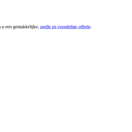
m u een gemakkelijke,
snelle en voordelige offerte
.