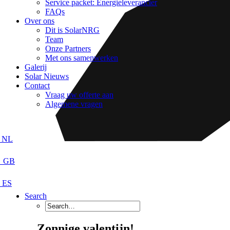
Service packet: Energieleverancier
FAQs
Over ons
Dit is SolarNRG
Team
Onze Partners
Met ons samenwerken
Galerij
Solar Nieuws
Contact
Vraag uw offerte aan
Algemene vragen
Search
Zonnige valentijn!