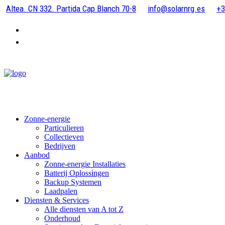
Altea. CN 332. Partida Cap Blanch 70-8
info@solarnrg.es
+3
Zonne-energie
Particulieren
Collectieven
Bedrijven
Aanbod
Zonne-energie Installaties
Batterij Oplossingen
Backup Systemen
Laadpalen
Diensten & Services
Alle diensten van A tot Z
Onderhoud