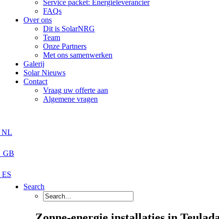
Service packet: Energieleverancier
FAQs
Over ons
Dit is SolarNRG
Team
Onze Partners
Met ons samenwerken
Galerij
Solar Nieuws
Contact
Vraag uw offerte aan
Algemene vragen
Search
Zonne-energie installaties in Teula