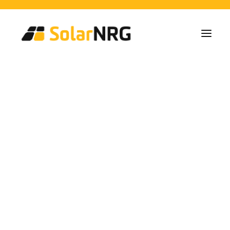
Particulares
Colectivos
Empresas
Instalaciones de Paneles Solares
Soluciones de Baterías
Sistema de Respaldo
Cargadores EV
Zonne-energie
Servicios desde la A a la Z
Mantenimiento
Paquete de servicios: Proveedor de energía
installaties in Teulada
FAQs
Así es SolarNRG
& Moraira
Equipo
Nuestros Socios
Trabaja con nosotros
Pedir presupuesto
Consultas generales