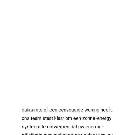
Bij SolarNRG begrijpen we dat geen twee
woningen hetzelfde zijn. Daarom bieden
we gepersonaliseerde
Search
zonnepaneelinstallaties aan om te voldoen
aan de unieke energiebehoeften van elke
klant. Of u nu een ruime villa met voldoende
dakruimte of een eenvoudige woning heeft,
ons team staat klaar om een ​​zonne-energy
systeem te ontwerpen dat uw energie-