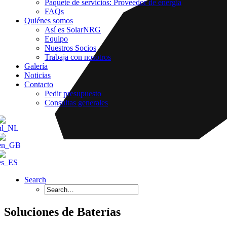
Paquete de servicios: Proveedor de energía
FAQs
Quiénes somos
Así es SolarNRG
Equipo
Nuestros Socios
Trabaja con nosotros
Galería
Noticias
Contacto
Pedir presupuesto
Consultas generales
Search
Soluciones de Baterías