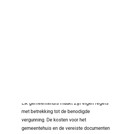
In Spanje is een bouwvergunning (decl.
resp. obra menor) een vereiste voor elke
constructie of installatie die de structuur of
het uiterlijk van een pand verandert. Zonne-
energie installaties vallen vaak onder deze
categorie, vooral als ze op het dak worden
gemonteerd of aanzienlijke structurele
Search
wijzigingen met zich meebrengen.
Elk gemeentehuis maakt zijn eigen regels
met betrekking tot de benodigde
vergunning. De kosten voor het
gemeentehuis en de vereiste documenten