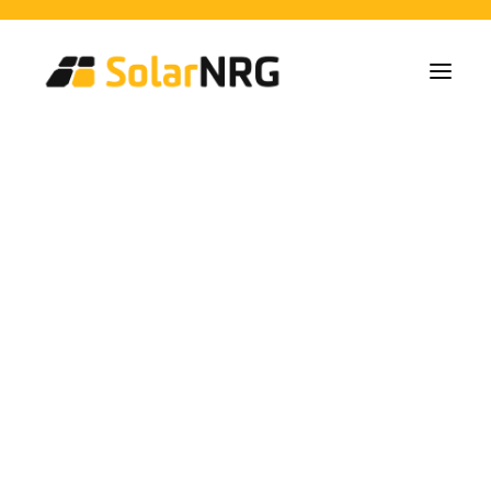
Particulieren
Collectieven
Bedrijven
Zonne-energie Installaties
Batterij Oplossingen
Backup Systemen
Laadpalen
Klantenervaring – Deel
Alle diensten van A tot Z
Onderhoud
Service packet: Energieleverancier
1
FAQs
Dit is SolarNRG
Team
Onze Partners
Met ons samenwerken
Vraag uw offerte aan
Algemene vragen