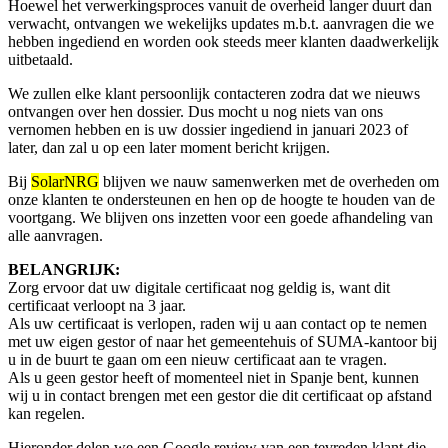
Hoewel het verwerkingsproces vanuit de overheid langer duurt dan
verwacht, ontvangen we wekelijks updates m.b.t. aanvragen die we
hebben ingediend en worden ook steeds meer klanten daadwerkelijk
uitbetaald.
We zullen elke klant persoonlijk contacteren zodra dat we nieuws
ontvangen over hen dossier. Dus mocht u nog niets van ons
vernomen hebben en is uw dossier ingediend in januari 2023 of
later, dan zal u op een later moment bericht krijgen.
Bij
SolarNRG
blijven we nauw samenwerken met de overheden om
onze klanten te ondersteunen en hen op de hoogte te houden van de
voortgang. We blijven ons inzetten voor een goede afhandeling van
alle aanvragen.
BELANGRIJK:
Zorg ervoor dat uw digitale certificaat nog geldig is, want dit
certificaat verloopt na 3 jaar.
Als uw certificaat is verlopen, raden wij u aan contact op te nemen
met uw eigen gestor of naar het gemeentehuis of SUMA-kantoor bij
u in de buurt te gaan om een ​​nieuw certificaat aan te vragen.
Als u geen gestor heeft of momenteel niet in Spanje bent, kunnen
wij u in contact brengen met een gestor die dit certificaat op afstand
kan regelen.
Hieronder delen we een Google review van een tevreden klant die