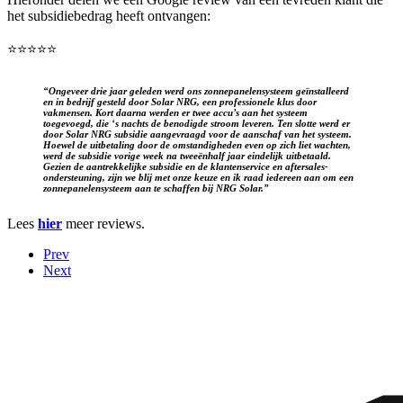
het subsidiebedrag heeft ontvangen:
⭐️⭐️⭐️⭐️⭐️
“Ongeveer drie jaar geleden werd ons zonnepanelensysteem geïnstalleerd
en in bedrijf gesteld door Solar NRG, een professionele klus door
vakmensen. Kort daarna werden er twee accu’s aan het systeem
toegevoegd, die ‘s nachts de benodigde stroom leveren. Ten slotte werd er
door Solar NRG subsidie aangevraagd voor de aanschaf van het systeem.
Hoewel de uitbetaling door de omstandigheden even op zich liet wachten,
werd de subsidie vorige week na tweeënhalf jaar eindelijk uitbetaald.
Gezien de aantrekkelijke subsidie en de klantenservice en aftersales-
ondersteuning, zijn we blij met onze keuze en ik raad iedereen aan om een
zonnepanelensysteem aan te schaffen bij NRG Solar.”
Lees
hier
meer reviews.
Prev
Next