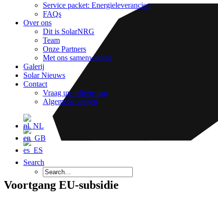
Service packet: Energieleverancier
FAQs
Over ons
Dit is SolarNRG
Team
Onze Partners
Met ons samenwerken
Galerij
Solar Nieuws
Contact
Vraag uw offerte aan
Algemene vragen
Search
Voortgang EU-subsidie