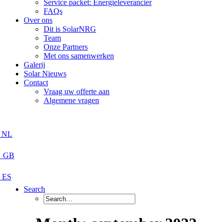
Service packet: Energieleverancier
FAQs
Over ons
Dit is SolarNRG
Team
Onze Partners
Met ons samenwerken
Galerij
Solar Nieuws
Contact
Vraag uw offerte aan
Algemene vragen
Search