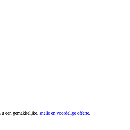
m u een gemakkelijke,
snelle en voordelige offerte
.