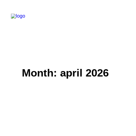
Particulieren
Collectieven
Bedrijven
Zonne-energie Installaties
Batterij Oplossingen
Backup Systemen
Laadpalen
Alle diensten van A tot Z
Onderhoud
Service packet: Energieleverancier
FAQs
Dit is SolarNRG
Month: april 2026
Team
Onze Partners
Met ons samenwerken
Vraag uw offerte aan
Algemene vragen