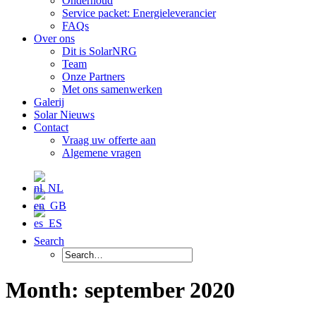
Onderhoud
Service packet: Energieleverancier
FAQs
Over ons
Dit is SolarNRG
Team
Onze Partners
Met ons samenwerken
Galerij
Solar Nieuws
Contact
Vraag uw offerte aan
Algemene vragen
Search
Month: september 2020