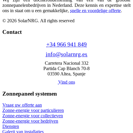
zonnepanelenbedrijven in Nederland. Deze kennis en expertise stelt
ons in staat om u een gemakkelijke,
snelle en voordelige offerte
.
© 2026 SolarNRG.
All rights reserved
Contact
+34 966 941 849
info@solarnrg.es
Carretera Nacional 332
Partida Cap Blanch 70-8
03590 Altea, Spanje
Vind ons
Zonnepaneel systemen
Vraag uw offerte aan
Zonne-energie voor particulieren
Zonne-energie voor collectieven
Zonne-energie voor bedrijven
Diensten
Galerij van installaties