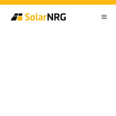
Particulares
Colectivos
Empresas
Instalaciones de Paneles Solares
Soluciones de Baterías
Sistema de Respaldo
Cargadores EV
Servicios desde la A a la Z
Mantenimiento
Paquete de servicios: Proveedor de energía
FAQs
Month: febrero
Así es SolarNRG
Equipo
Nuestros Socios
2024
Trabaja con nosotros
Pedir presupuesto
Consultas generales