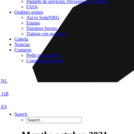
Paquete de servicios: Proveedor de energía
FAQs
Quiénes somos
Así es SolarNRG
Equipo
Nuestros Socios
Trabaja con nosotros
Galería
Noticias
Contacto
Pedir presupuesto
Consultas generales
Search