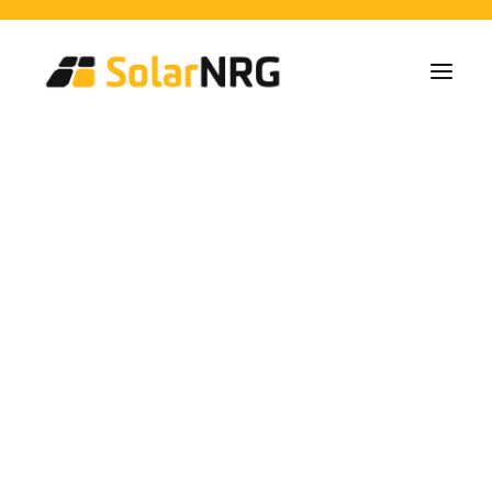
Home Owners
Collectives
Business
Solar Panel Installations
Battery Solutions
Back-Up System
EV-Chargers
All Services from A to Z
Maintenance
Service package: Energy supplier!
FAQs
rendimiento
This is SolarNRG
Team
Our Partners
Work with us
Request a Quote
General Enquiries