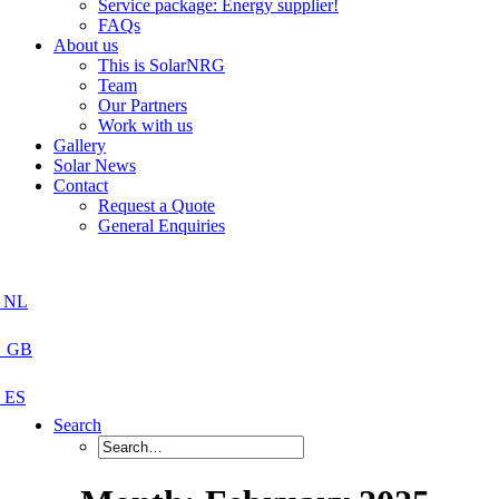
Service package: Energy supplier!
FAQs
About us
This is SolarNRG
Team
Our Partners
Work with us
Gallery
Solar News
Contact
Request a Quote
General Enquiries
Search