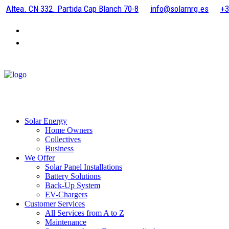
Altea. CN 332. Partida Cap Blanch 70-8
info@solarnrg.es
+3
Solar Energy
Home Owners
Collectives
Business
We Offer
Solar Panel Installations
Battery Solutions
Back-Up System
EV-Chargers
Customer Services
All Services from A to Z
Maintenance