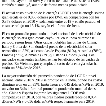
módulos cayeron un 90% y el costo del balance del sistema (BoS)
también disminuyó, aunque de forma menos pronunciada.
El actual costo nivelado de la energía (LCOE) para la energía solar a
gran escala es de 0,068 dólares por kWh, en comparación con los
0,378 dólares en 2010 y, solamente entre 2018 y el año pasado, el
costo se redujo un 13,1%, según el informe de Irena.
El costo promedio ponderado a nivel nacional de la electricidad de
la energía solar a gran escala cayó 85% en la India durante ese
período, según Irena. Otras caídas notables fueron las de China,
Italia y Corea del Sur, donde el precio de la electricidad solar
retrocedió un 82%, así como las de España (81%), Australia (78%),
Francia (77%), Alemania (73%) y Estados Unidos (66%). Los
mercados emergentes también se han beneficiado de las caídas de
precios. En Vietnam, por ejemplo, el costo de la energía solar ha
caído un 55% desde 2016.
La mayor reducción del promedio ponderado de LCOE a nivel
nacional entre 2010 y 2019 se produjo en la India, donde los costos
disminuyeron en un 85%, hasta llegar a 0,045 dólares/kWh en 2019,
un valor un 34% inferior al promedio ponderado mundial de ese
año. China y España lograron los siguientes LCOE más
competitivos en 2019, con valores medios ponderados de 0,054
dólares/kWh y 0,056 dólares/kWh respectivamente para 2019.