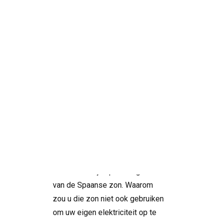
Slim investeren
in lagere
energiekosten
Droomt u van een woning aan de
Costa Blanca, een villa aan de
Search
Costa Calida of een
vakantiewoning in Murcia? Dan
wilt u natuurlijk optimaal genieten
van de Spaanse zon. Waarom
zou u die zon niet ook gebruiken
om uw eigen elektriciteit op te