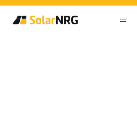
Particulares
Colectivos
Empresas
Instalaciones de Paneles Solares
Soluciones de Baterías
Sistema de Respaldo
Cargadores EV
Servicios desde la A a la Z
Mantenimiento
Paquete de servicios: Proveedor de energía
FAQs
virutal battery
Así es SolarNRG
Equipo
Nuestros Socios
Trabaja con nosotros
Pedir presupuesto
Consultas generales