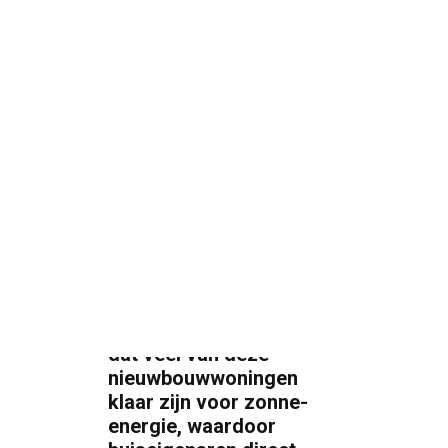
De woningmarkt aan de
Costa Blanca en Costa
Cálida groeit razendsnel.
Overal verschijnen
nieuwe residentiële
Search
projecten en moderne
appartementencomplexen.
Een opvallende trend is
dat veel van deze
nieuwbouwwoningen
klaar zijn voor zonne-
energie, waardoor