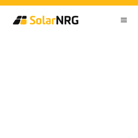
Particulares
Colectivos
Empresas
Instalaciones de Paneles Solares
Soluciones de Baterías
Sistema de Respaldo
Cargadores EV
Servicios desde la A a la Z
Mantenimiento
Paquete de servicios: Proveedor de energía
FAQs
reviews
Así es SolarNRG
Equipo
Nuestros Socios
Trabaja con nosotros
Pedir presupuesto
Consultas generales