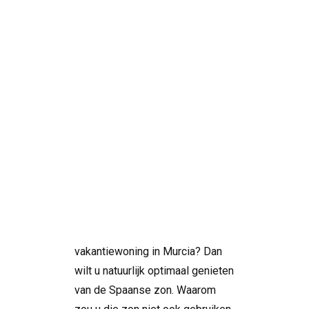
Slim investeren
in lagere
energiekosten
Search
Droomt u van een woning aan de
Costa Blanca, een villa aan de
Costa Calida of een
vakantiewoning in Murcia? Dan
wilt u natuurlijk optimaal genieten
van de Spaanse zon. Waarom