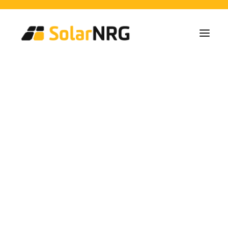
Particulares
Colectivos
Empresas
Instalaciones de Paneles Solares
Soluciones de Baterías
Sistema de Respaldo
Cargadores EV
Servicios desde la A a la Z
Mantenimiento
Paquete de servicios: Proveedor de energía
FAQs
investering
Así es SolarNRG
Equipo
Nuestros Socios
zonnepanelen
Trabaja con nosotros
Pedir presupuesto
Consultas generales