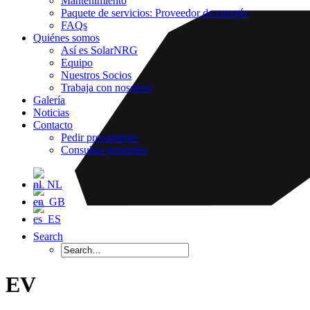
Mantenimiento
Paquete de servicios: Proveedor de energía
FAQs
Quiénes somos
Así es SolarNRG
Equipo
Nuestros Socios
Trabaja con nosotros
Galería
Noticias
Contacto
Pedir presupuesto
Consultas generales
Search
EV