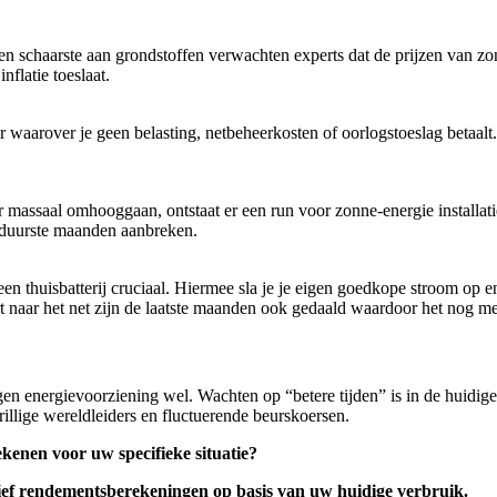
n schaarste aan grondstoffen verwachten experts dat de prijzen van z
nflatie toeslaat.
ur waarover je geen belasting, netbeheerkosten of oorlogstoeslag betaal
er massaal omhooggaan, ontstaat er een run voor zonne-energie installat
e duurste maanden aanbreken.
n thuisbatterij cruciaal. Hiermee sla je je eigen goedkope stroom op en
t naar het net zijn de laatste maanden ook gedaald waardoor het nog mee
en energievoorziening wel. Wachten op “betere tijden” is in de huidige
illige wereldleiders en fluctuerende beurskoersen.
kenen voor uw specifieke situatie?
sief rendementsberekeningen op basis van uw huidige verbruik.