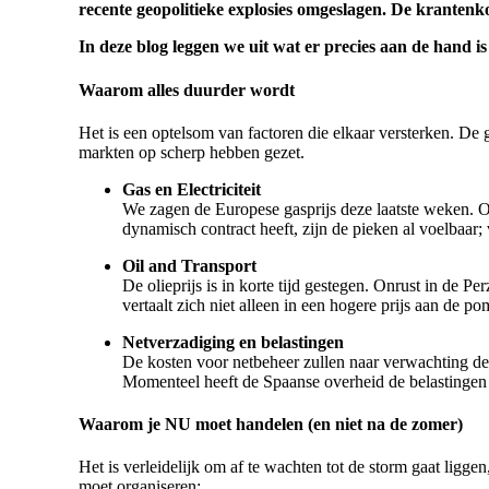
recente geopolitieke explosies omgeslagen. De krantenko
In deze blog leggen we uit wat er precies aan de hand i
Waarom alles duurder wordt
Het is een optelsom van factoren die elkaar versterken. De 
markten op scherp hebben gezet.
Gas en Electriciteit
We zagen de Europese gasprijs deze laatste weken. Omda
dynamisch contract heeft, zijn de pieken al voelbaa
Oil and Transport
De olieprijs is in korte tijd gestegen. Onrust in de P
vertaalt zich niet alleen in een hogere prijs aan de 
Netverzadiging en belastingen
De kosten voor netbeheer zullen naar verwachting de k
Momenteel heeft de Spaanse overheid de belastingen ti
Waarom je NU moet handelen (en niet na de zomer)
Het is verleidelijk om af te wachten tot de storm gaat liggen
moet organiseren: