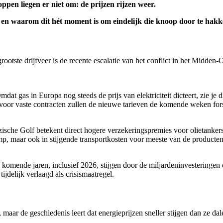
ppen liegen er niet om: de prijzen rijzen weer.
s en waarom dit hét moment is om eindelijk die knoop door te hakken
grootste drijfveer is de recente escalatie van het conflict in het Midd
t gas in Europa nog steeds de prijs van elektriciteit dicteert, zie je d
r; voor vaste contracten zullen de nieuwe tarieven de komende weken f
erzische Golf betekent direct hogere verzekeringspremies voor olietanker
pomp, maar ook in stijgende transportkosten voor meeste van de producten
omende jaren, inclusief 2026, stijgen door de miljardeninvesteringen die
jdelijk verlaagd als crisismaatregel.
, maar de geschiedenis leert dat energieprijzen sneller stijgen dan ze dal