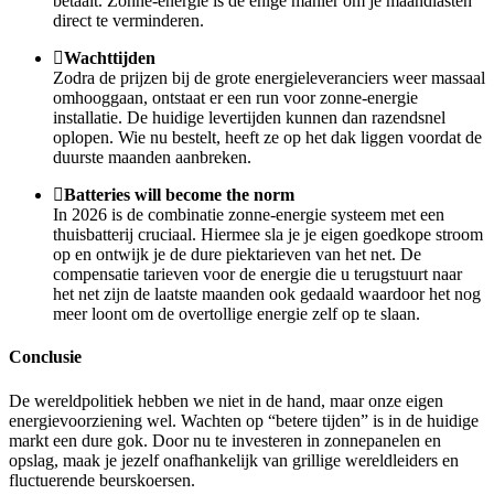
betaalt. Zonne-energie is de enige manier om je maandlasten
direct te verminderen.
Wachttijden
Zodra de prijzen bij de grote energieleveranciers weer massaal
omhooggaan, ontstaat er een run voor zonne-energie
installatie. De huidige levertijden kunnen dan razendsnel
oplopen. Wie nu bestelt, heeft ze op het dak liggen voordat de
duurste maanden aanbreken.
Batteries will become the norm
In 2026 is de combinatie zonne-energie systeem met een
thuisbatterij cruciaal. Hiermee sla je je eigen goedkope stroom
op en ontwijk je de dure piektarieven van het net. De
compensatie tarieven voor de energie die u terugstuurt naar
het net zijn de laatste maanden ook gedaald waardoor het nog
meer loont om de overtollige energie zelf op te slaan.
Conclusie
De wereldpolitiek hebben we niet in de hand, maar onze eigen
energievoorziening wel. Wachten op “betere tijden” is in de huidige
markt een dure gok. Door nu te investeren in zonnepanelen en
opslag, maak je jezelf onafhankelijk van grillige wereldleiders en
fluctuerende beurskoersen.