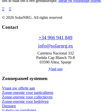
ons in staat om u een gemakkelijke,
snelle en voordelige offerte
.
© 2026 SolarNRG.
All rights reserved
Contact
+34 966 941 849
info@solarnrg.es
Carretera Nacional 332
Partida Cap Blanch 70-8
03590 Altea, Spanje
Vind ons
Zonnepaneel systemen
Vraag uw offerte aan
Zonne-energie voor particulieren
Zonne-energie voor collectieven
Zonne-energie voor bedrijven
Diensten
Galerij van installaties