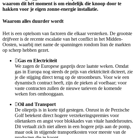
waarom dit hét moment is om eindelijk die knoop door te
hakken voor je eigen zonne-energie installatie.
Waarom alles duurder wordt
Het is een optelsom van factoren die elkaar versterken. De grootste
drijfveer is de recente escalatie van het conflict in het Midden-
Oosten, waarbij met name de spanningen rondom Iran de markten
op scherp hebben gezet.
Gas en Electriciteit
We zagen de Europese gasprijs deze laatste weken. Omdat
gas in Europa nog steeds de prijs van elektriciteit dicteert, zie
je die stijging direct terug op de stroombeurs. Voor wie een
dynamisch contract heeft, zijn de pieken al voelbaar; voor
vaste contracten zullen de nieuwe tarieven de komende
weken fors omhooggaan.
Oil and Transport
De olieprijs is in korte tijd gestegen. Onrust in de Perzische
Golf betekent direct hogere verzekeringspremies voor
olietankers en angst voor blokkades van vitale handelsroutes.
Dit vertaalt zich niet alleen in een hogere prijs aan de pomp,
maar ook in stijgende transportkosten voor meeste van de
producten die je koopt.