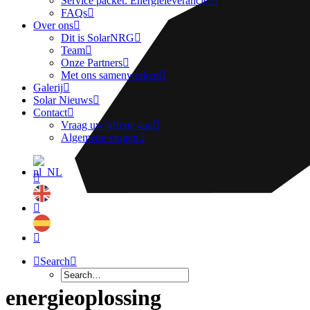
Service packet: Energieleverancier
FAQs
Over ons
Dit is SolarNRG
Team
Onze Partners
Met ons samenwerken
Galerij
Solar Nieuws
Contact
Vraag uw offerte aan
Algemene vragen
Search
energieoplossing