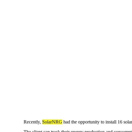
Recently,
SolarNRG
had the opportunity to install 16 sol
The client can track their energy production and consumpt