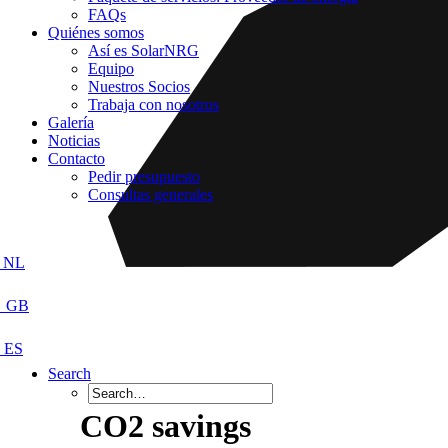
FAQs
Quiénes somos
Así es SolarNRG
Equipo
Nuestros Socios
Trabaja con nosotros
Galería
Noticias
Contacto
Pedir presupuesto
Consultas generales
Search
CO2 savings