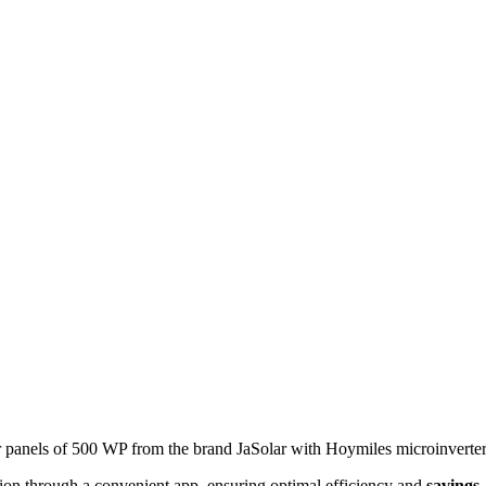
ar panels of 500 WP from the brand JaSolar with Hoymiles microinverters
ion through a convenient app, ensuring optimal efficiency and
savings
.