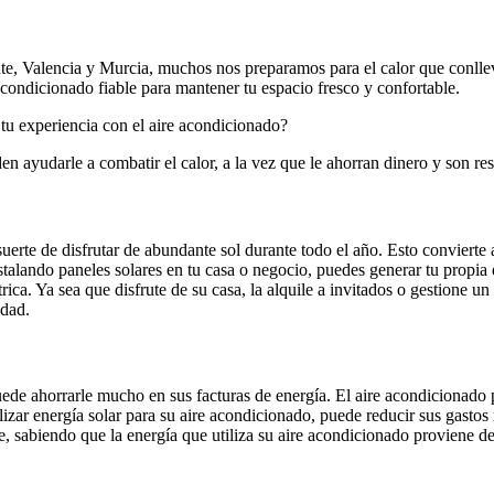
te, Valencia y Murcia, muchos nos preparamos para el calor que conllev
acondicionado fiable para mantener tu espacio fresco y confortable.
tu experiencia con el aire acondicionado?
n ayudarle a combatir el calor, a la vez que le ahorran dinero y son r
rte de disfrutar de abundante sol durante todo el año. Esto convierte a 
talando paneles solares en tu casa o negocio, puedes generar tu propia 
rica. Ya sea que disfrute de su casa, la alquile a invitados o gestione u
idad.
uede ahorrarle mucho en sus facturas de energía. El aire acondicionado p
lizar energía solar para su aire acondicionado, puede reducir sus gastos
, sabiendo que la energía que utiliza su aire acondicionado proviene del