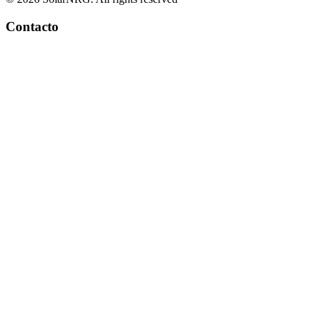
Contacto
+34 966 941 849
info@solarnrg.es
Carretera Nacional 332
Partida Cap Blanch 70-8
03590 Altea, España
Encuéntranos aquí
Sistemas de paneles solares
Pedir presupuesto
Energía solar para particulares
Energía solar para colectivos
Energía solar para empresas
Servicios
Galería de instalaciones
Más información