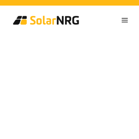
Particulares
Colectivos
Empresas
Instalaciones de Paneles Solares
Soluciones de Baterías
Sistema de Respaldo
Cargadores EV
Servicios desde la A a la Z
Mantenimiento
Paquete de servicios: Proveedor de energía
FAQs
ahorrar con solar
Así es SolarNRG
Equipo
Nuestros Socios
Trabaja con nosotros
Pedir presupuesto
Consultas generales