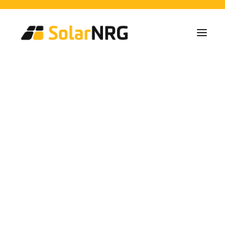
Home Owners
Collectives
Business
Solar Panel Installations
Battery Solutions
Back-Up System
EV-Chargers
All Services from A to Z
Maintenance
Service package: Energy supplier!
FAQs
ayuntamiento
This is SolarNRG
Team
Our Partners
Work with us
Request a Quote
General Enquiries