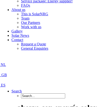
Service package: Energy supplier!
FAQs
About us
This is SolarNRG
Team
Our Partners
Work with us
Gallery
Solar News
Contact
Request a Quote
General Enquiries
Search