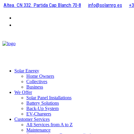
Altea. CN 332. Partida Cap Blanch 70-8
info@solarnrg.es
+3
Solar Energy
Home Owners
Collectives
Business
We Offer
Solar Panel Installations
Battery Solutions
Back-Up System
EV-Chargers
Customer Services
All Services from A to Z
Maintenance