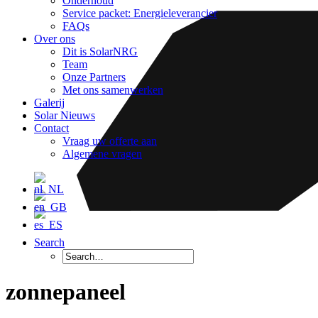
Onderhoud
Service packet: Energieleverancier
FAQs
Over ons
Dit is SolarNRG
Team
Onze Partners
Met ons samenwerken
Galerij
Solar Nieuws
Contact
Vraag uw offerte aan
Algemene vragen
Search
zonnepaneel