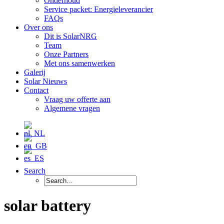
Onderhoud
Service packet: Energieleverancier
FAQs
Over ons
Dit is SolarNRG
Team
Onze Partners
Met ons samenwerken
Galerij
Solar Nieuws
Contact
Vraag uw offerte aan
Algemene vragen
Search
solar battery