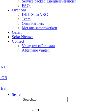
Service packet: Energieleverancier
FAQs
Over ons
Dit is SolarNRG
Team
Onze Partners
Met ons samenwerken
Galerij
Solar Nieuws
Contact
Vraag uw offerte aan
Algemene vragen
Search