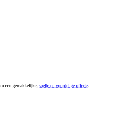
m u een gemakkelijke,
snelle en voordelige offerte
.