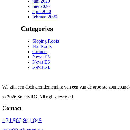
juni 2020
mei 2020
april 2020
februari 2020
Categories
Sloping Roofs
Flat Roofs
Ground
News EN
News ES
News NL
Wij zijn een dochteronderneming van een van de grootste zonnepanele
© 2026 SolarNRG.
All rights reserved
Contact
+34 966 941 849
info@solarnrg.es