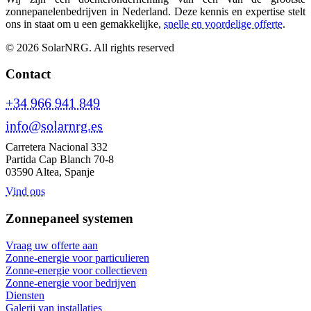
zonnepanelenbedrijven in Nederland. Deze kennis en expertise stelt
ons in staat om u een gemakkelijke,
snelle en voordelige offerte
.
© 2026 SolarNRG.
All rights reserved
Contact
+34 966 941 849
info@solarnrg.es
Carretera Nacional 332
Partida Cap Blanch 70-8
03590 Altea, Spanje
Vind ons
Zonnepaneel systemen
Vraag uw offerte aan
Zonne-energie voor particulieren
Zonne-energie voor collectieven
Zonne-energie voor bedrijven
Diensten
Galerij van installaties