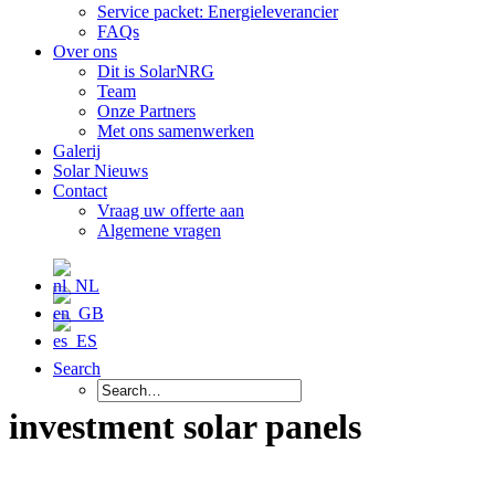
Service packet: Energieleverancier
FAQs
Over ons
Dit is SolarNRG
Team
Onze Partners
Met ons samenwerken
Galerij
Solar Nieuws
Contact
Vraag uw offerte aan
Algemene vragen
Search
investment solar panels