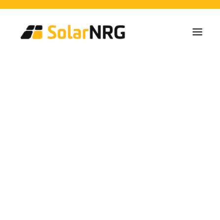
Particulieren
Collectieven
Bedrijven
Zonne-energie Installaties
Batterij Oplossingen
Backup Systemen
Laadpalen
Alle diensten van A tot Z
Onderhoud
Service packet: Energieleverancier
FAQs
energia renovable
Dit is SolarNRG
Team
Onze Partners
Met ons samenwerken
Vraag uw offerte aan
Algemene vragen