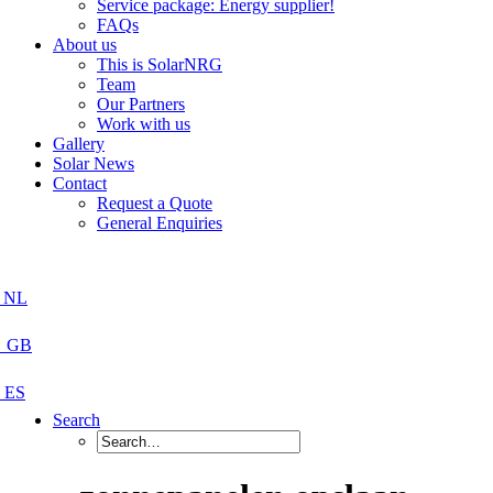
Service package: Energy supplier!
FAQs
About us
This is SolarNRG
Team
Our Partners
Work with us
Gallery
Solar News
Contact
Request a Quote
General Enquiries
Search