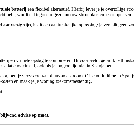
rtuele batterij
een flexibel alternatief. Hierbij lever je je overtollige st
ocht hebt, wordt dat tegoed ingezet om uw stroomkosten te compenseren
jd aanwezig zijn
, is dit een aantrekkelijke oplossing: je verspilt geen z
terij en virtuele opslag te combineren. Bijvoorbeeld: gebruik je thuisbat
nstallatie maximaal, ook als je langere tijd niet in Spanje bent.
ag, ben je verzekerd van duurzame stroom. Of je nu fulltime in Spanje 
giekosten en maak je je woning toekomstbestendig.
it.
jblijvend advies op maat.