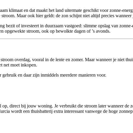
m klimaat en dat maakt het land uitermate geschikt voor zonne-energie.
stroom. Maar ook hier geldt: de zon schijnt niet altijd precies wanneer 
g bezit of investeert in duurzaam vastgoed: slimme opslag van zonne-en
eigen opgewekte stroom, ook op bewolkte dagen of ’s avonds.
oom overdag, vooral in de lente en zomer. Maar wanneer je niet thuis 
het net moet inkopen.
er gebruik en daar zijn inmiddels meerdere manieren voor.
al op, direct bij jouw woning. Je verbruikt die stroom later wanneer d
urcia wordt een thuisbatterij extra interessant vanwege de hoge zonnepr