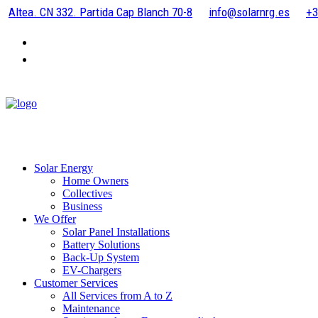
Altea. CN 332. Partida Cap Blanch 70-8
info@solarnrg.es
+3
Solar Energy
Home Owners
Collectives
Business
We Offer
Solar Panel Installations
Battery Solutions
Back-Up System
EV-Chargers
Customer Services
All Services from A to Z
Maintenance