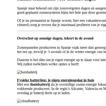
Spanje staat bekend om zijn zonovergoten dagen en aangenaa
goed geplaatst zonnesysteem bijna het hele jaar door groene 
Of je nu permanent in Spanje woont, hier een vakantiewonin
virtueel) zorg je ervoor dat je maximaal profiteert van je 
Overschot op zonnige dagen, tekort in de avond
Zonnepanelen produceren in Spanje vaak meer dan genoeg str
het net op, terwijl je ’s avonds of in de winter energie van 
Daarom is het slim om je eigen energie op te slaan voor lat
Wij zullen toelichten welke opties u heeft:
Fysieke batterijen: je eigen energieopslag in huis
Met een
thuisbatterij
sla je overtollige zonne-energie loka
voldoende produceert. In de regio’s Alicante, Valencia en M
overdag je batterij deels op te laden.