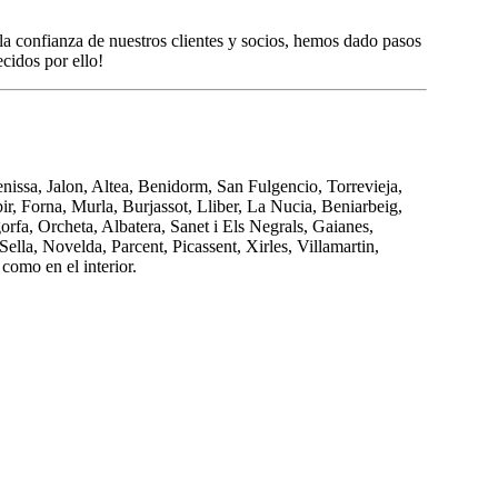
a confianza de nuestros clientes y socios, hemos dado pasos
cidos por ello!
nissa, Jalon, Altea, Benidorm, San Fulgencio, Torrevieja,
ir, Forna, Murla, Burjassot, Lliber, La Nucia, Beniarbeig,
fa, Orcheta, Albatera, Sanet i Els Negrals, Gaianes,
lla, Novelda, Parcent, Picassent, Xirles, Villamartin,
como en el interior.