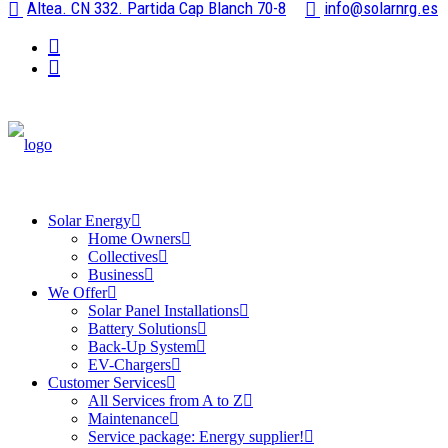
Altea. CN 332. Partida Cap Blanch 70-8
info@solarnrg.es
Solar Energy
Home Owners
Collectives
Business
We Offer
Solar Panel Installations
Battery Solutions
Back-Up System
EV-Chargers
Customer Services
All Services from A to Z
Maintenance
Service package: Energy supplier!