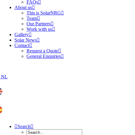
FAQs
About us
This is SolarNRG
Team
Our Partners
Work with us
Gallery
Solar News
Contact
Request a Quote
General Enquiries
Search