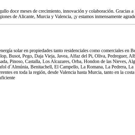
llo doce meses de crecimiento, innovación y colaboración. Gracias a l
regiones de Alicante, Murcia y Valencia, ¡y estamos inmensamente agrade
nergía solar en propiedades tanto residenciales como comerciales en Be
op, Busot, Pego, Daja Vieja, Javea, Alfaz del Pi, Oliva, Pedreguer, Alb
da, Pinoso, Castalla, Los Alcazares, Orba, Hondon de las Nieves, Algor
fol d´Almúnia, Benitachell, El Campello, La Romana, La Pedrera, La Se
rentes en toda la región, desde Valencia hasta Murcia, tanto en la costa 
ficiente