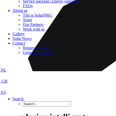
Service package: Energy supplier!
FAQs
About us
This is SolarNRG
Team
Our Partners
Work with us
Gallery
Solar News
Contact
Request a Quote
General Enquiries
Search