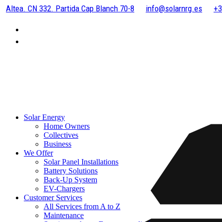
Altea. CN 332. Partida Cap Blanch 70-8
info@solarnrg.es
+3
Solar Energy
Home Owners
Collectives
Business
We Offer
Solar Panel Installations
Battery Solutions
Back-Up System
EV-Chargers
Customer Services
All Services from A to Z
Maintenance