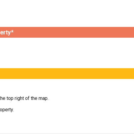
erty*
he top right of the map.
operty.