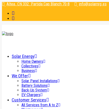
Altea. CN 332. Partida Cap Blanch 70-8
info@solarnrg.es
Solar Energy
Home Owners
Collectives
Business
We Offer
Solar Panel Installations
Battery Solutions
Back-Up System
EV-Chargers
Customer Services
All Services from A to Z