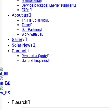
Maintenance
Service package: Energy supplier!
FAQs
About us
This is SolarNRG
Team
Our Partners
Work with us
Gallery
Solar News
Contact
Request a Quote
General Enquiries
Search