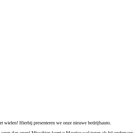
t wielen! Hierbij presenteren we onze nieuwe bedrijfsauto.
w ogen dan open! Misschien komt u Maurice wel tegen als hij onderweg