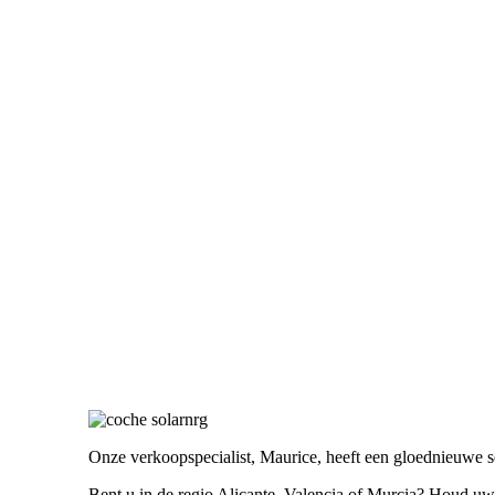
Onze verkoopspecialist, Maurice, heeft een gloednieuwe se
Bent u in de regio Alicante, Valencia of Murcia? Houd u