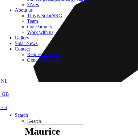
FAQs
About us
This is SolarNRG
Team
Our Partners
Work with us
Gallery
Solar News
Contact
Request a Quote
General Enquiries
Search
Maurice