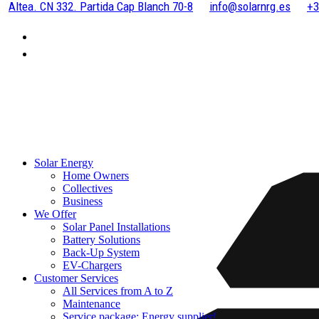
Altea. CN 332. Partida Cap Blanch 70-8
info@solarnrg.es
+3
Solar Energy
Home Owners
Collectives
Business
We Offer
Solar Panel Installations
Battery Solutions
Back-Up System
EV-Chargers
Customer Services
All Services from A to Z
Maintenance
Service package: Energy supplier!