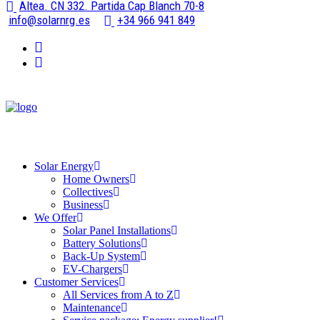
Altea. CN 332. Partida Cap Blanch 70-8
info@solarnrg.es
+34 966 941 849
Solar Energy
Home Owners
Collectives
Business
We Offer
Solar Panel Installations
Battery Solutions
Back-Up System
EV-Chargers
Customer Services
All Services from A to Z
Maintenance