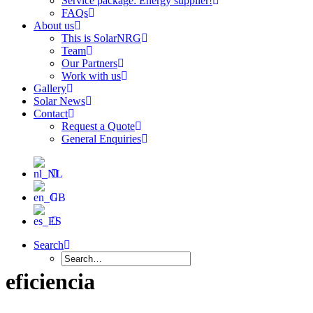
Service package: Energy supplier!
FAQs
About us
This is SolarNRG
Team
Our Partners
Work with us
Gallery
Solar News
Contact
Request a Quote
General Enquiries
Search
eficiencia