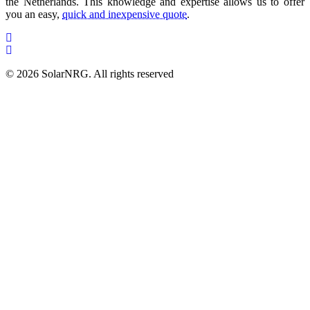
the Netherlands. This knowledge and expertise allows us to offer
you an easy,
quick and inexpensive quote
.
© 2026 SolarNRG.
All rights reserved
Contact Us
+34 966 941 849
info@solarnrg.es
Carretera Nacional 332
Partida Cap Blanch 70-8
03590 Altea, Spain
Find us
Solar Panel Systems
Request a Quotation
Solar Energy for Home Owners
Solar Energy for Collectives
Solar Energy for Businesses