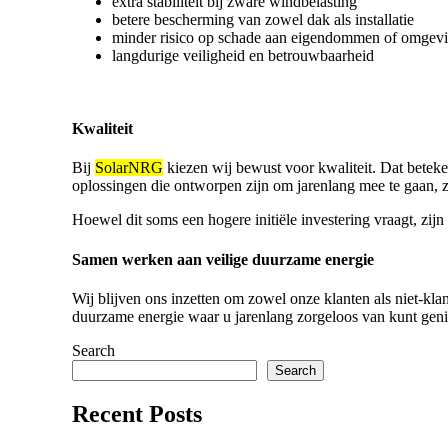
extra stabiliteit bij zware windbelasting
betere bescherming van zowel dak als installatie
minder risico op schade aan eigendommen of omgev
langdurige veiligheid en betrouwbaarheid
Kwaliteit
Bij
SolarNRG
kiezen wij bewust voor kwaliteit. Dat beteke
oplossingen die ontworpen zijn om jarenlang mee te gaan,
Hoewel dit soms een hogere initiële investering vraagt, zij
Samen werken aan veilige duurzame energie
Wij blijven ons inzetten om zowel onze klanten als niet-kla
duurzame energie waar u jarenlang zorgeloos van kunt geni
Search
Search
Recent Posts