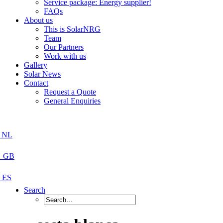
Service package: Energy supplier!
FAQs
About us
This is SolarNRG
Team
Our Partners
Work with us
Gallery
Solar News
Contact
Request a Quote
General Enquiries
Search