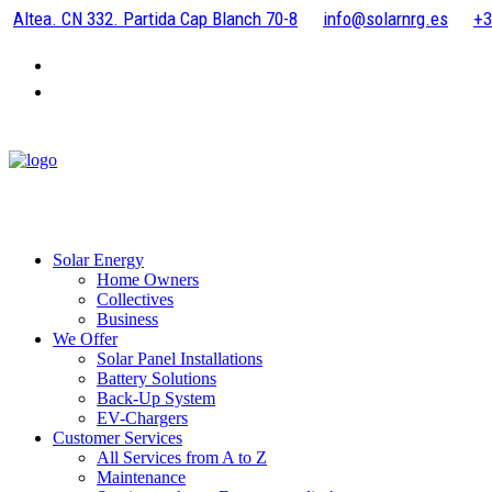
Altea. CN 332. Partida Cap Blanch 70-8
info@solarnrg.es
+3
Solar Energy
Home Owners
Collectives
Business
We Offer
Solar Panel Installations
Battery Solutions
Back-Up System
EV-Chargers
Customer Services
All Services from A to Z
Maintenance