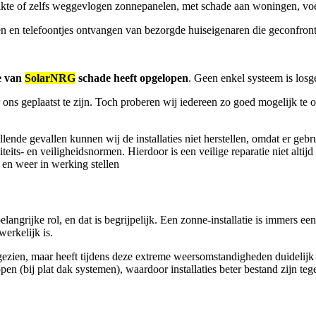
akte of zelfs weggevlogen zonnepanelen, met schade aan woningen, voe
en en telefoontjes ontvangen van bezorgde huiseigenaren die geconfront
ie van
SolarNRG
schade heeft opgelopen
. Geen enkel systeem is losg
or ons geplaatst te zijn. Toch proberen wij iedereen zo goed mogelijk te
llende gevallen kunnen wij de installaties niet herstellen, omdat er g
eits- en veiligheidsnormen. Hierdoor is een veilige reparatie niet alti
 en weer in werking stellen
angrijke rol, en dat is begrijpelijk. Een zonne-installatie is immers een
erkelijk is.
gezien, maar heeft tijdens deze extreme weersomstandigheden duideli
n (bij plat dak systemen), waardoor installaties beter bestand zijn te