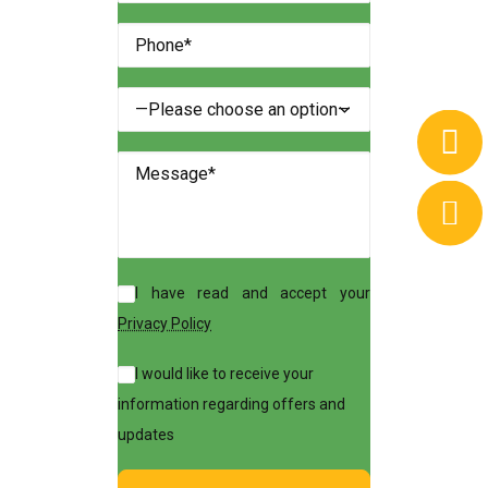
I have read and accept your
Privacy Policy
I would like to receive your
information regarding offers and
updates