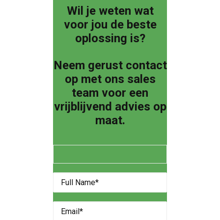
Wil je weten wat
voor jou de beste
oplossing is?
Neem gerust contact
op met ons sales
team voor een
vrijblijvend advies op
maat.