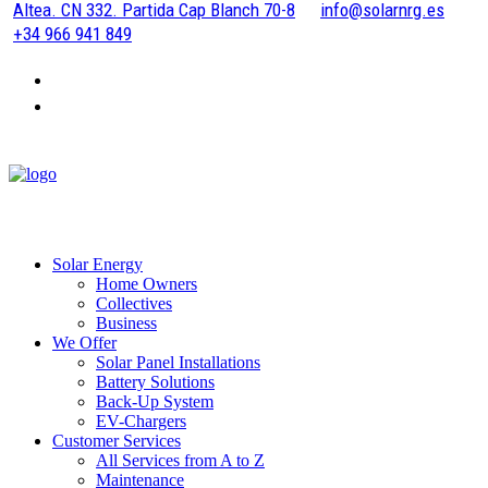
Altea. CN 332. Partida Cap Blanch 70-8
info@solarnrg.es
+34 966 941 849
Solar Energy
Home Owners
Collectives
Business
We Offer
Solar Panel Installations
Battery Solutions
Back-Up System
EV-Chargers
Customer Services
All Services from A to Z
Maintenance