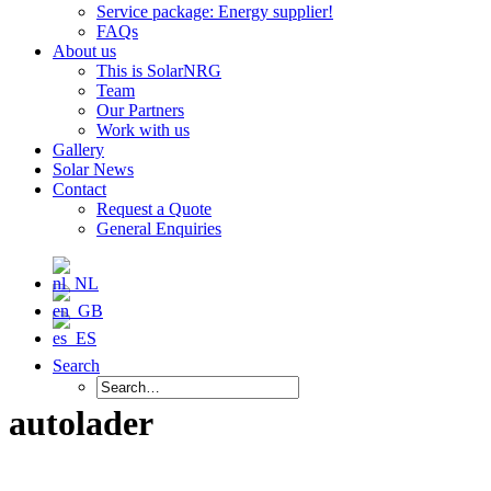
Service package: Energy supplier!
FAQs
About us
This is SolarNRG
Team
Our Partners
Work with us
Gallery
Solar News
Contact
Request a Quote
General Enquiries
Search
autolader