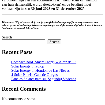
verbonden zijn aan een economische activiteit (zoals een kantoor
aan huis dat zakelijk wordt afgetrokken) en de betaling moet
voldaan zijn tussen
30 juni 2023 en 31 december 2025
.
Disclaimer: Wij adviseren altijd om je specifieke belastingaangifte te bespreken met een
erkend gestor of belastingadviseur, aangezien persoonlijke omstandigheden invloed kunnen
hebben op de uiteindelijke aftrek.
Search
Search
Recent Posts
Compact Roof, Smart Energy – Alfaz del Pi
Solar Energy in Polop
Solar Energy in Hondon de Las Nieves
4 Solar Panels, Gata de Gorgos
Paneles Solares para su (Segunda) Vivienda
Recent Comments
No comments to show.